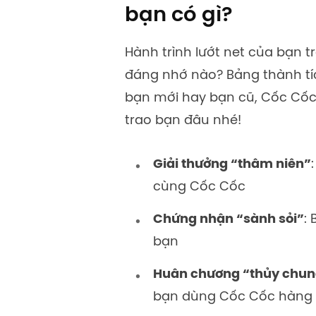
bạn có gì?
Hành trình lướt net của bạn
đáng n
hớ nào?
Bảng thành t
bạn mới hay bạn cũ
, Cốc Cố
trao bạn đâu nhé!
Giải thưởng “thâm niên”
cùng Cốc Cốc
Chứng nhận “sành sỏi”
:
bạn
Huân chương “thủy chun
bạn dùng Cốc Cốc hàng