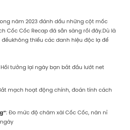
 trong năm 2023 đánh dấu những cột mốc
ích Cốc Cốc Recap đã sẵn sàng
rồi đây.
D
ù là
c đều
không thiếu các danh hiệu độc lạ để
: Hồi tưởng lại ngày bạn bắt đầu lướt net
 Bắt mạch hoạt động chính, đoán tính cách
g”
: Đo mức độ chăm xài Cốc Cốc, năn nỉ
 ngày