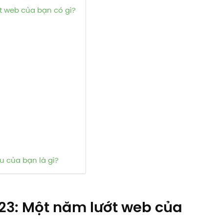
t web của bạn có gì?
u của bạn là gì?
23: Một năm lướt web của