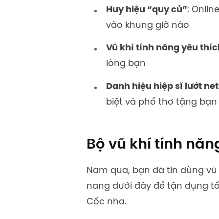
Huy hiệu “quy củ”
: Onli
vào khung giờ nào
Vũ khí tính năng yêu thíc
lòng bạn
Danh hiệu hiệp sĩ lướt ne
biệt và phổ thơ tặng bạn 
Bộ vũ khí tính nă
Năm qua, bạn đã tin dùng vũ
nang dưới đây để tận dụng tố
Cốc nha.