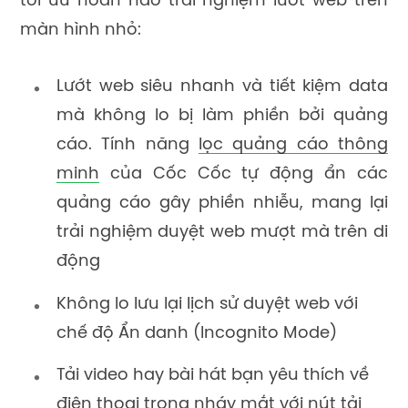
tối ưu hoàn hảo trải nghiệm lướt web trên
màn hình nhỏ:
Lướt web siêu nhanh và tiết kiệm data
mà không lo bị làm phiền bởi quảng
cáo. Tính năng
lọc quảng cáo thông
minh
của Cốc Cốc tự động ẩn các
quảng cáo gây phiền nhiễu, mang lại
trải nghiệm duyệt web mượt mà trên di
động
Không lo lưu lại lịch sử duyệt web với
chế độ Ẩn danh (Incognito Mode)
Tải video hay bài hát bạn yêu thích về
điện thoại trong nháy mắt với nút tải