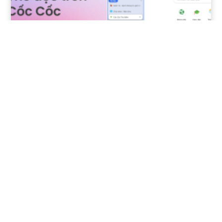
Quản lý tab hiệu quả hơn với tính năng Thẻ
dọc mới trên Cốc Cốc
5 THÁNG 5, 2026
Bài viết mới
Dịch phụ đề video YouTube hoặc đoạn văn bất kỳ với Hỏi
AI