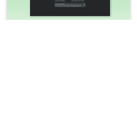
Chế độ ẩn danh là gì? Cách mở tab ẩn
danh trên trình duyệt
BY
CỐC CỐC
14 THÁNG 1, 2022
Khi bạn duyệt web ở Chế độ ẩn danh, trình duyệt sẽ
không lưu lịch sử duyệt web, cookie, dữ…