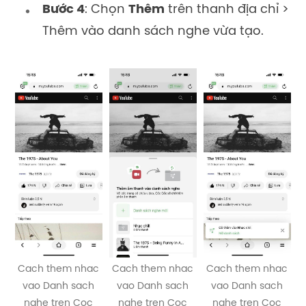
Bước 4
: Chọn
Thêm
trên thanh địa chỉ >
Thêm vào danh sách nghe vừa tạo.
Cach them nhac
Cach them nhac
Cach them nhac
vao Danh sach
vao Danh sach
vao Danh sach
nghe tren Coc
nghe tren Coc
nghe tren Coc