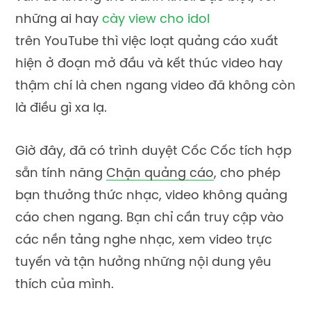
những ai hay
cày view cho idol
trên YouTube
thì
việc
loạt
quảng cáo
xuất
hiện ở đoạn
mở đầu và kết thúc video
hay
thậm chí là
chen ngang video đ
ã không còn
là điều gì xa lạ
.
Giờ đây
,
đã có
trình duyệt Cốc Cốc tích hợp
sẵn tính năng
Chặn quảng cáo
, cho phép
bạn
thưởng thức nhạc, video không quảng
cáo chen ngang. Bạn chỉ cần truy cập vào
các nền tảng nghe nhạc, xem video trực
tuyến và
tận hưởng
những nội dung yêu
thích của mình.