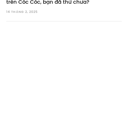
trên Cốc Cốc, bạn đã thử chưa?
14 THÁNG 2, 2025
Cách khắc phục lỗi Cốc Cốc không tải được
video trên điện thoại