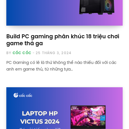
Build PC gaming phân khúc 18 triệu chơi
game thả ga
BY
CỐC CỐC
25 THÁNG 3, 2024
PC Gaming có lẽ là thứ không thể nào thiếu đối với các
anh em game thủ, từ những tựa…