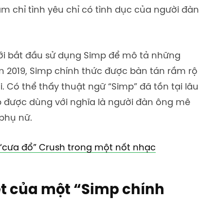
m chỉ tình yêu chỉ có tình dục của người đàn
mới bắt đầu sử dụng Simp để mô tả những
ăm 2019, Simp chính thức được bàn tán rầm rộ
i. Có thể thấy thuật ngữ “Simp” đã tồn tại lâu
imp được dùng với nghĩa là người đàn ông mê
phụ nữ.
 “cưa đổ” Crush trong một nốt nhạc
ết của một “Simp chính