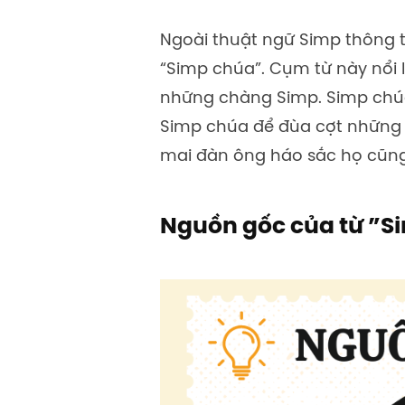
Ngoài thuật ngữ Simp thông t
“Simp chúa”. Cụm từ này nổi l
những chàng Simp. Simp chúa
Simp chúa để đùa cợt những ch
mai đàn ông háo sắc họ cũng
Nguồn gốc của từ ”S