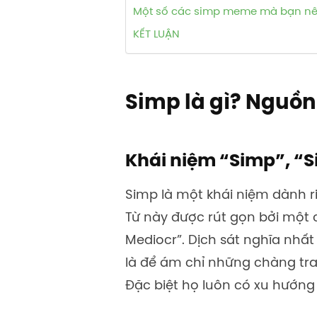
Một số các simp meme mà bạn nê
KẾT LUẬN
Simp là gì? Nguồn
Khái niệm “Simp”, “
Simp là một khái niệm dành r
Từ này được rút gọn bởi một c
Mediocr”. Dịch sát nghĩa nhất
là để ám chỉ những chàng trai 
Đặc biệt họ luôn có xu hướng 