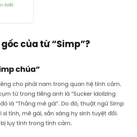
n biết
 gốc của từ “Simp”?
Simp chúa”
iêng cho phái nam trong quan hệ tình cảm.
ụm từ trong tiếng anh là “Sucker Idolizing
 đó là “Thằng mê gái”. Do đó, thuật ngữ Simp
si tình, mê gái, sẵn sàng hy sinh tuyệt đối.
bị lụy tình trong tình cảm.