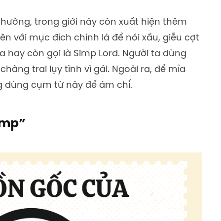
hường, trong giới này còn xuất hiện thêm
ên với mục đích chính là để nói xấu, giễu cợt
 hay còn gọi là Simp Lord. Người ta dùng
àng trai lụy tình vì gái. Ngoài ra, để mỉa
 dùng cụm từ này để ám chỉ.́
imp”