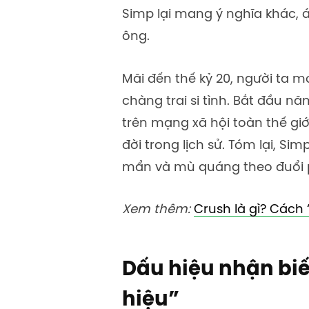
Simp lại mang ý nghĩa khác, á
ông.
Mãi đến thế kỷ 20, người ta 
chàng trai si tình. Bắt đầu n
trên mạng xã hội toàn thế giớ
đời trong lịch sử. Tóm lại, S
mẩn và mù quáng theo đuổi 
Xem thêm:
Crush là gì? Cách
Dấu hiệu nhận bi
hiệu”