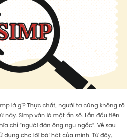
mp là gì? Thực chất, người ta cũng không rõ
ừ này. Simp vẫn là một ẩn số. Lần đầu tiên
ghĩa chỉ “người đàn ông ngu ngốc”. Về sau
ử dụng cho lời bài hát của mình. Từ đây,