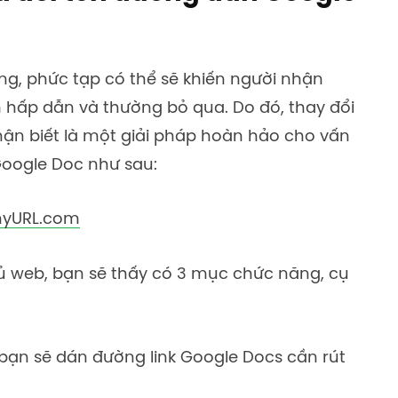
òng, phức tạp có thể sẽ khiến người nhận
 hấp dẫn và thường bỏ qua. Do đó, thay đổi
nhận biết là một giải pháp hoàn hảo cho vấn
 Google Doc
như sau:
nyURL.com
chủ web, bạn sẽ thấy có 3 mục chức năng, cụ
, bạn sẽ dán đường link Google Docs cần rút