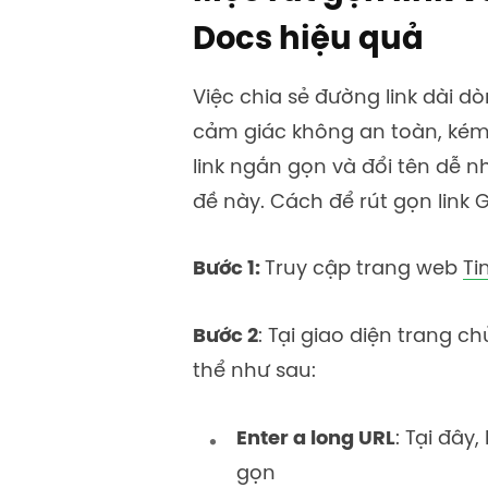
Docs hiệu quả
Việc chia sẻ đường link dài d
cảm giác không an toàn, kém
link ngắn gọn và đổi tên dễ 
đề này. Cách để
rút gọn link
Bước 1:
Truy cập trang web
Ti
Bước 2
: Tại giao diện trang 
thể như sau:
Enter a long URL
: Tại đây
gọn