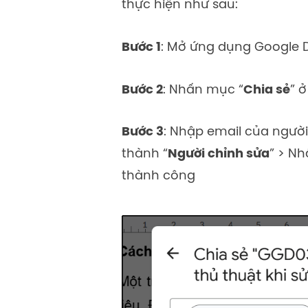
thực hiện như sau:
Bước 1
: Mở ứng dụng Google 
Bước 2
:
Nhấn mục
“
Chia sẻ
”
ở
Bước 3
: Nhập email của người
thành “
Người chỉnh sửa
” > Nh
thành công