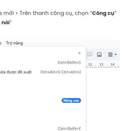
cs mới > Trên thanh công cụ, chọn “
Công cụ
”
 nói
”