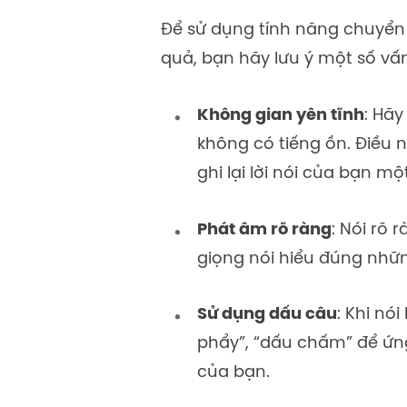
Để sử dụng tính năng chuyển
quả, bạn hãy lưu ý một số vấ
Không gian yên tĩnh
: Hã
không có tiếng ồn. Điều
ghi lại lời nói của bạn m
Phát âm rõ ràng
: Nói rõ 
giọng nói hiểu đúng nhữn
Sử dụng dấu câu
: Khi nó
phẩy”, “dấu chấm” để ứ
của bạn.