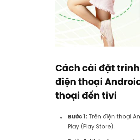
Cách cài đặt trìn
điện thoại Androi
thoại đến
tivi
Bước 1:
Trên điện thoại A
Play (Play Store).