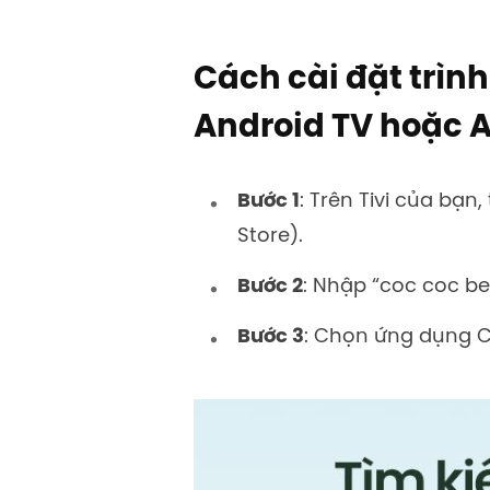
Cách cài đặt trìn
Android TV hoặc 
Bước 1
: Trên Tivi của bạn
Store).
Bước 2
: Nhập “coc coc be
Bước 3
: Chọn ứng dụng C