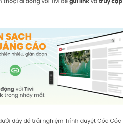
 thoại di động với Tivi để
gửi link
và
truy cập
ưới đây để trải nghiệm
Trình duyệt Cốc Cốc