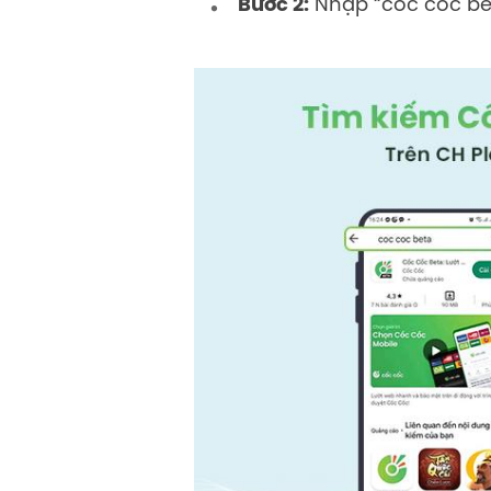
Bước 2:
Nhập “coc coc be