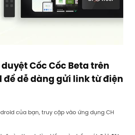
h duyệt Cốc Cốc Beta trên
d
để
dễ dàng
gửi
link
t
ừ
điện
ndroid của bạn, truy cập vào ứng dụng CH