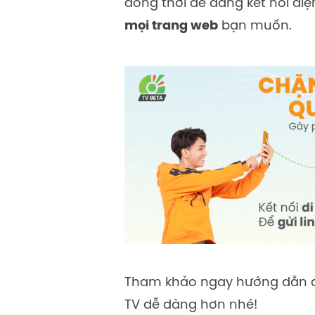
đồng thời dễ dàng kết nối điện
mọi trang web
bạn muốn.
Tham khảo ngay hướng dẫn d
TV
dễ dàng hơn nhé!