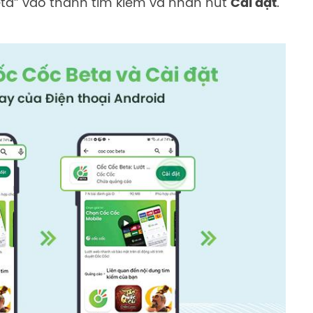
ta” vào thanh tìm kiếm và nhấn nút
Cài đặt
.