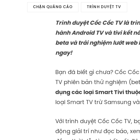
CHẶN QUẢNG CÁO
TRÌNH DUYỆT TV
Trình duyệt Cốc Cốc TV là trì
hành Android TV và tivi kết n
beta và trải nghiệm lướt web
ngay!
Bạn đã biết gì chưa? Cốc Cốc
TV
phiên bản thử nghiệm (be
dụng các loại Smart Tivi thu
loại Smart TV trừ Samsung và
Với trình duyệt Cốc Cốc TV, 
động giải trí
như đọc báo, xe