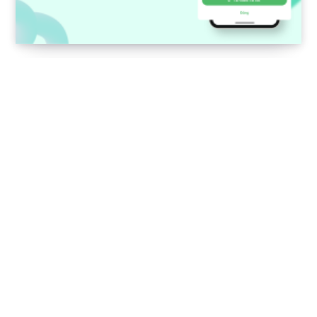
Tải video TikTok trên Android bằng Cốc Cốc
chỉ với 1 chạm
15 THÁNG 6, 2026
Bài viết mới
Dịch phụ đề video YouTube hoặc đoạn văn bất kỳ với Hỏi
AI
Tổng kết xu hướng tìm kiếm của người dùng Cốc Cốc Quý
2/2026