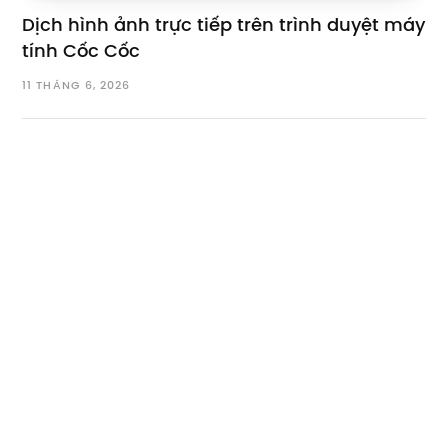
Dịch hình ảnh trực tiếp trên trình duyệt máy
tính Cốc Cốc
11 THÁNG 6, 2026
Bài viết mới
Dịch phụ đề video YouTube hoặc đoạn văn bất kỳ với Hỏi
AI
Tổng kết xu hướng tìm kiếm của người dùng Cốc Cốc Quý
2/2026
Tóm tắt video YouTube với tính năng Hỏi AI trên Cốc Cốc