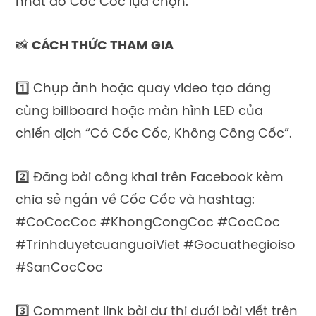
nhất do Cốc Cốc lựa chọn.
📸
CÁCH THỨC THAM GIA
1️⃣ Chụp ảnh hoặc quay video tạo dáng
cùng billboard hoặc màn hình LED của
chiến dịch “Có Cốc Cốc, Không Công Cốc”.
2️⃣ Đăng bài công khai trên Facebook kèm
chia sẻ ngắn về Cốc Cốc và hashtag:
#CoCocCoc #KhongCongCoc #CocCoc
#TrinhduyetcuanguoiViet #Gocuathegioiso
#SanCocCoc
3️⃣ Comment link bài dự thi dưới
bài viết trên