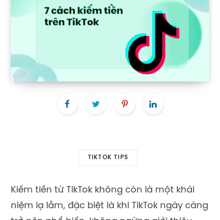
TIKTOK TIPS
Ki
ế
m ti
ề
n t
ừ
TikTok không còn là m
ộ
t khái
ni
ệ
m l
ạ
l
ẫ
m
, đ
ặ
c bi
ệ
t là khi TikTok ngày càng