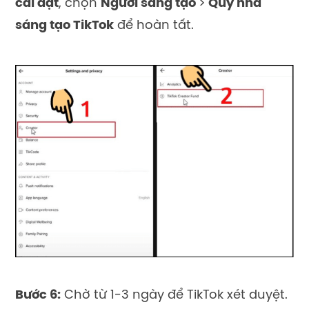
cài đ
ặ
t
, ch
ọ
n
Ngư
ờ
i sáng t
ạ
o
>
Qu
ỹ
nhà
sáng t
ạ
o TikTok
đ
ể
hoàn t
ấ
t.
Bước 6:
Chờ từ 1-3 ngày để TikTok xét duyệt.