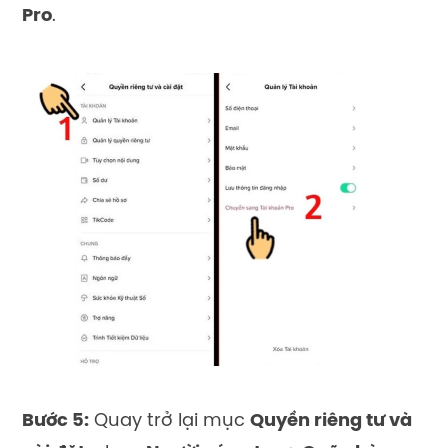
Pro
.
Bư
ớ
c 5:
Quay tr
ở
l
ạ
i
m
ụ
c
Quy
ề
n riêng tư và