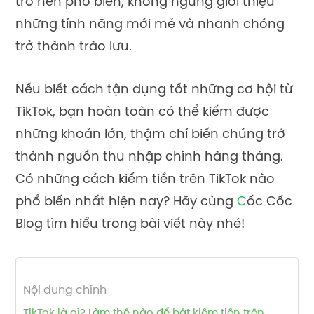
tr
ở
nên ph
ổ
bi
ế
n, không ng
ừ
ng gi
ớ
i thi
ệ
u
nh
ữ
ng tính năng m
ớ
i m
ẻ
và nhanh chóng
tr
ở
thành trào lưu.
N
ế
u bi
ế
t cách t
ậ
n d
ụ
ng t
ố
t nh
ữ
ng cơ h
ộ
i t
ừ
TikTok, b
ạ
n hoàn toàn có th
ể
ki
ế
m đư
ợ
c
nh
ữ
ng kho
ả
n
l
ớ
n, th
ậ
m chí bi
ế
n chúng tr
ở
thành ngu
ồ
n thu nh
ậ
p chính hàng tháng.
Có nh
ữ
ng cách ki
ế
m ti
ề
n trên TikTok nào
ph
ổ
bi
ế
n nh
ấ
t hi
ệ
n nay? Hãy cùng
C
ố
c C
ố
c
Blog tìm hi
ể
u trong bài vi
ế
t này nhé!
Nội dung chính
TikTok là gì? Làm thế nào để bật kiếm tiền trên