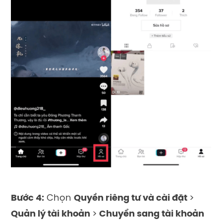
Bư
ớ
c 4:
Ch
ọ
n
Quy
ề
n riêng tư và cài đ
ặ
t
>
Qu
ả
n lý tài kho
ả
n
>
Chuy
ể
n sang tài kho
ả
n