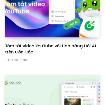
Tóm tắt video YouTube với tính năng Hỏi AI
trên Cốc Cốc
7 THÁNG 7, 2026