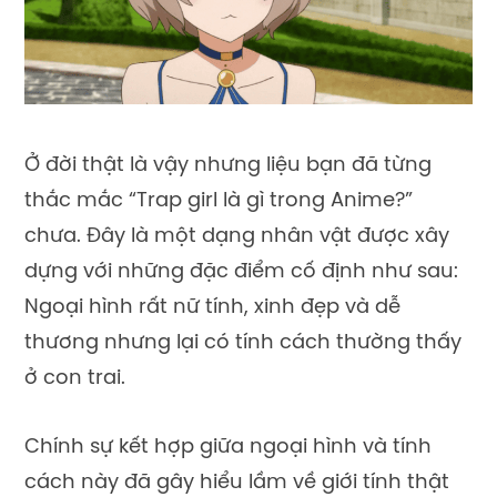
Ở đời thật là vậy nhưng liệu bạn đã từng
thắc mắc “Trap girl là gì trong Anime?”
chưa. Đây là một dạng nhân vật được xây
dựng với những đặc điểm cố định như sau:
Ngoại hình rất nữ tính, xinh đẹp và dễ
thương nhưng lại có tính cách thường thấy
ở con trai.
Chính sự kết hợp giữa ngoại hình và tính
cách này đã gây hiểu lầm về giới tính thật