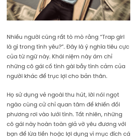
Nhiều người cũng rất tò mò rằng “Trap girl
là gì trong tình yêu?”. Đây là ý nghĩa tiêu cực
của từ ngữ này. Khái niệm này ám chỉ
những cô gái cố tình gài bẫy tình cảm của
người khác để trục lợi cho bản thân.
Họ sử dụng vẻ ngoài thu hút, lời nói ngọt
ngào cùng cử chỉ quan tâm để khiến đối
phương rơi vào lưới tình. Tất nhiên, những
cô gái này hoàn toàn giả vờ yêu đương với
bạn để lừa tiền hoặc lợi dụng vì mục đích cá