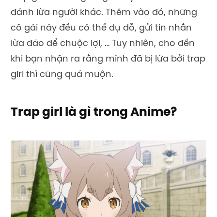
đánh lừa người khác. Thêm vào đó, những
cô gái này đều có thể dụ dỗ, gửi tin nhắn
lừa đảo để chuộc lợi, … Tuy nhiên, cho đến
khi bạn nhận ra rằng mình đã bị lừa bởi trap
girl thì cũng quá muộn.
Trap girl là gì trong Anime?