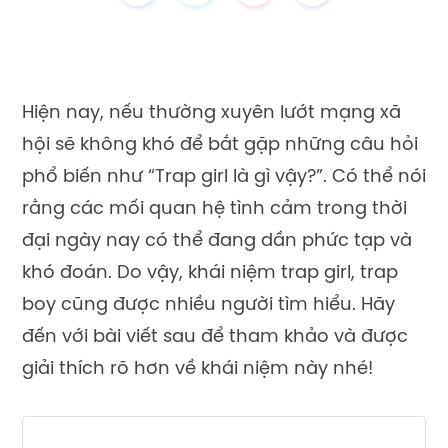
Hiện nay, nếu thường xuyên lướt mạng xã
hội sẽ không khó để bắt gặp những câu hỏi
phổ biến như “Trap girl là gì vậy?”. Có thể nói
rằng các mối quan hệ tình cảm trong thời
đại ngày nay có thể đang dần phức tạp và
khó đoán. Do vậy, khái niệm trap girl, trap
boy cũng được nhiều người tìm hiểu. Hãy
đến với bài viết sau để tham khảo và được
giải thích rõ hơn về khái niệm này nhé!