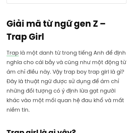
Giải mã từ ngữ gen Z –
Trap Girl
Trap
là một danh từ trong tiếng Anh để định
nghĩa cho cái bẫy và cũng như một động từ
ám chỉ điều này. Vậy trap boy trap girl là gì?
Đây là thuật ngữ được sử dụng để ám chỉ
những đối tượng có ý định lừa gạt người
khác vào một mối quan hệ đau khổ và mất
niềm tin.