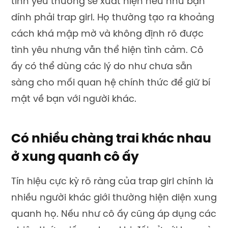
tình yêu thường sẽ xuất hiện nếu như bạn
dính phải trap girl. Họ thường tạo ra khoảng
cách khá mập mờ và không định rõ được
tình yêu nhưng vẫn thể hiện tình cảm. Cô
ấy có thể dùng các lý do như chưa sẵn
sàng cho mối quan hệ chính thức để giữ bí
mật về bạn với người khác.
Có nhiều chàng trai khác nhau
ở xung quanh cô ấy
Tín hiệu cực kỳ rõ ràng của trap girl chính là
nhiều người khác giới thường hiện diện xung
quanh họ. Nếu như cô ấy cũng áp dụng các