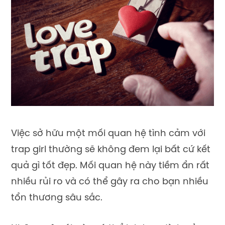
Việc sở hữu một mối quan hệ tình cảm với
trap girl thường sẽ không đem lại bất cứ kết
quả gì tốt đẹp. Mối quan hệ này tiềm ẩn rất
nhiều rủi ro và có thể gây ra cho bạn nhiều
tổn thương sâu sắc.