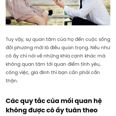
Tuy vậy, sự quan tâm của họ đến cuộc sống
đối phương mới là điều quan trọng. Nếu như
cô ấy chỉ nói về những khía cạnh khác mà
không quan tâm tới quan điểm tình yêu,
công việc, gia đình thì bạn cần phải cẩn
thận.
Các quy tắc của mối quan hệ
không được cô ấy tuân theo