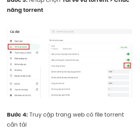
Bước 3:
Nhấp chọn
Tải về và torrent > Chức
năng torrent
Bước 4:
Truy cập trang web có file torrent
cần tải