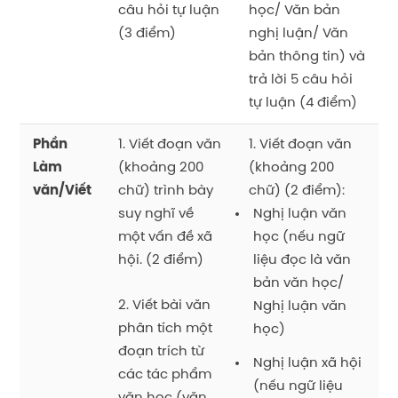
câu hỏi tự luận
học/ Văn bản
(3 điểm)
nghị luận/ Văn
bản thông tin) và
trả lời 5 câu hỏi
tự luận (4 điểm)
Phần
1. Viết đoạn văn
1. Viết đoạn văn
Làm
(khoảng 200
(khoảng 200
văn/Viết
chữ) trình bày
chữ) (2 điểm):
suy nghĩ về
Nghị luận văn
một vấn đề xã
học (nếu ngữ
hội. (2 điểm)
liệu đọc là văn
bản văn học/
2. Viết bài văn
Nghị luận văn
phân tích một
học)
đoạn trích từ
Nghị luận xã hội
các tác phẩm
(nếu ngữ liệu