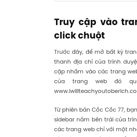
Truy cập vào tra
click chuột
Trước đây, để mở bất kỳ tran
thanh địa chỉ của trình duyệ
cập nhầm vào các trang we
của trang web đó qu
www.iwillteachyoutoberich.c
Từ phiên bản
Cốc Cốc 77,
bạn 
sidebar nằm bên trái của tr
các trang web chỉ với một n