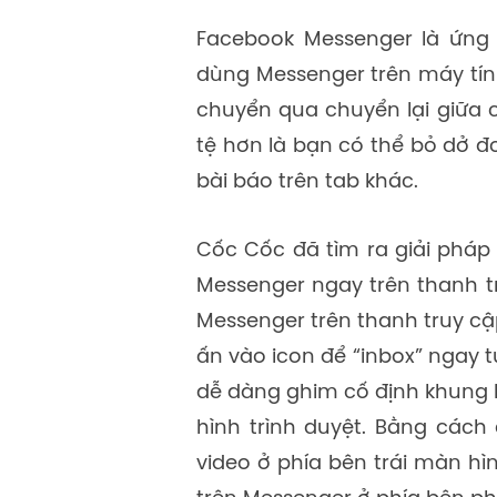
Facebook Messenger là ứng 
dùng Messenger trên máy tính,
chuyển qua chuyển lại giữa 
tệ hơn là bạn có thể bỏ dở 
bài báo trên tab khác.
Cốc Cốc đã tìm ra giải phá
Messenger ngay trên thanh tr
Messenger trên thanh truy cậ
ấn vào icon để “inbox” ngay tứ
dễ dàng ghim cố định khung 
hình trình duyệt. Bằng cách
video ở phía bên trái màn hìn