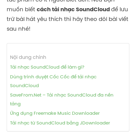
tác phẩm có ít người biết đến. Nếu bạn
muốn biết
cách tải nhạc SoundCloud
để
lưu
trữ bài hát yêu thích thì hãy theo dõi bài viết
sau nhé!
Nội dung chính
Tải nhạc SoundCloud để làm gì?
Dùng trình duyệt Cốc Cốc để tải nhạc
SoundCloud
SaveFrom.Net – Tải nhạc SoundCloud đa nền
tảng
Ứng dụng Freemake Music Downloader
Tải nhạc từ SoundCloud bằng JDownloader