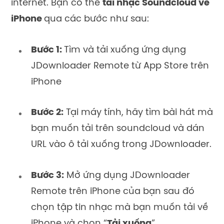
internet. Bạn có thể
tải nhạc Soundcloud về
iPhone
qua các bước như sau:
Bước 1:
Tìm và tải xuống ứng dụng
JDownloader Remote từ App Store trên
iPhone
Bước 2:
Tại máy tính, hãy tìm bài hát mà
bạn muốn tải trên soundcloud và dán
URL vào ô tải xuống trong JDownloader.
Bước 3:
Mở ứng dụng JDownloader
Remote trên iPhone của bạn sau đó
chọn tập tin nhạc mà bạn muốn tải về
iPhone và chọn “
Tải xuống
”