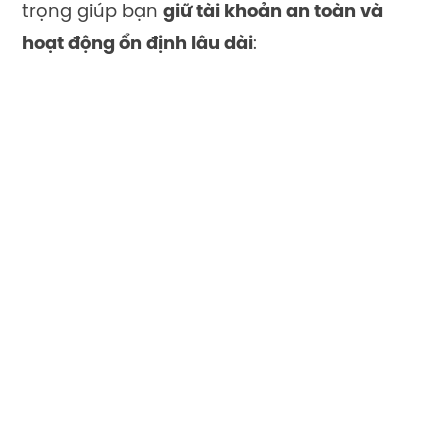
trọng giúp bạn
giữ tài khoản an toàn và
hoạt động ổn định lâu dài
:
Không gửi hoặc lan truyền link, nhóm
có nội dung bất hợp pháp như spam,
lừa đảo, hoặc tài liệu nhạy cảm.