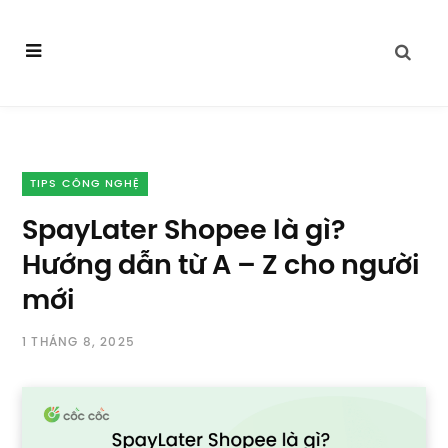
TIPS CÔNG NGHỆ
SpayLater Shopee là gì?
Hướng dẫn từ A – Z cho người
mới
1 THÁNG 8, 2025