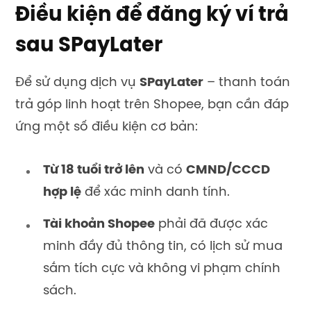
Điều kiện để đăng ký ví trả
sau SPayLater
Để sử dụng dịch vụ
SPayLater
– thanh toán
trả góp linh hoạt trên Shopee, bạn cần đáp
ứng một số điều kiện cơ bản:
Từ 18 tuổi trở lên
và có
CMND/CCCD
hợp lệ
để xác minh danh tính.
Tài khoản Shopee
phải đã được xác
minh đầy đủ thông tin, có lịch sử mua
sắm tích cực và không vi phạm chính
sách.