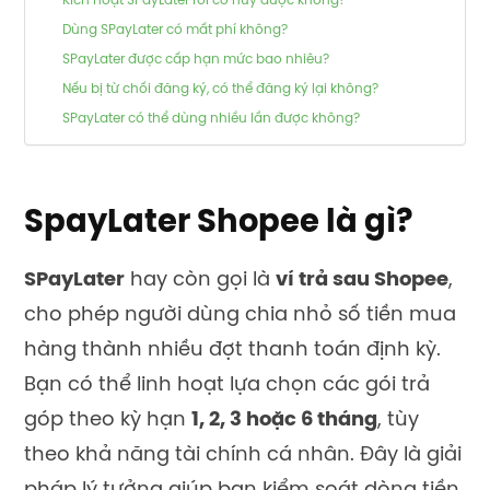
Kích hoạt SPayLater rồi có huỷ được không?
Dùng SPayLater có mất phí không?
SPayLater được cấp hạn mức bao nhiêu?
Nếu bị từ chối đăng ký, có thể đăng ký lại không?
SPayLater có thể dùng nhiều lần được không?
SpayLater Shopee là gì?
SPayLater
hay còn gọi là
ví trả sau Shopee
,
cho phép người dùng chia nhỏ số tiền mua
hàng thành nhiều đợt thanh toán định kỳ.
Bạn có thể linh hoạt lựa chọn các gói trả
góp theo kỳ hạn
1, 2, 3 hoặc 6 tháng
, tùy
theo khả năng tài chính cá nhân. Đây là giải