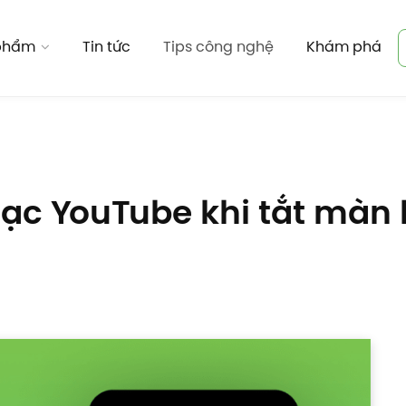
 phẩm
Tin tức
Tips công nghệ
Khám phá
c YouTube khi tắt màn h