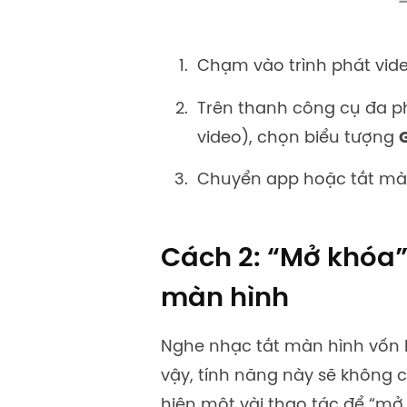
Chạm vào trình phát vide
Trên thanh công cụ đa ph
video), chọn biểu tượng
Chuyển app hoặc tắt màn
Cách 2: “Mở khóa”
màn hình
Nghe nhạc tắt màn hình vốn 
vậy, tính năng này sẽ không 
hiện một vài thao tác để “mở