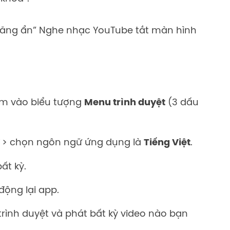
 năng ẩn” Nghe nhạc YouTube tắt màn hình
ạm vào biểu tượng
Menu trình duyệt
(3 dấu
> chọn ngôn ngữ ứng dụng là
Tiếng Việt
.
ất kỳ.
động lại app.
trình duyệt và phát bất kỳ video nào bạn