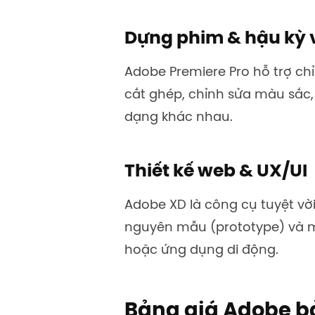
Dựng phim & hậu kỳ 
Adobe Premiere Pro hỗ trợ ch
cắt ghép, chỉnh sửa màu sắc, 
dạng khác nhau.
Thiết kế web & UX/UI
Adobe XD là công cụ tuyệt vời
nguyên mẫu (prototype) và m
hoặc ứng dụng di động.
Bảng giá Adobe b