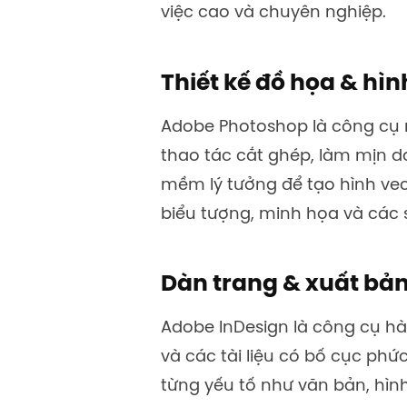
việc cao và chuyên nghiệp.
Thiết kế đồ họa & hì
Adobe Photoshop là công cụ
thao tác cắt ghép, làm mịn da
mềm lý tưởng để tạo hình vec
biểu tượng, minh họa và các 
Dàn trang & xuất bả
Adobe InDesign là công cụ hàn
và các tài liệu có bố cục phức
từng yếu tố như văn bản, hình