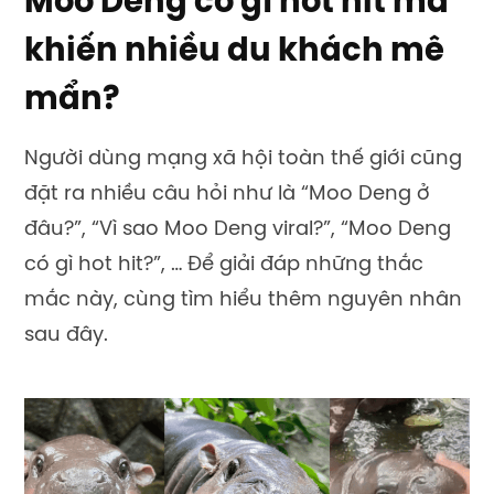
Moo Deng có gì hot hit mà
khiến nhiều du khách mê
mẩn?
Người dùng mạng xã hội toàn thế giới cũng
đặt ra nhiều câu hỏi như là “Moo Deng ở
đâu?”, “Vì sao Moo Deng viral?”, “Moo Deng
có gì hot hit?”, … Để giải đáp những thắc
mắc này, cùng tìm hiểu thêm nguyên nhân
sau đây.