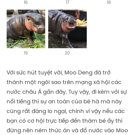
16
17
18
19
20
Với sức hút tuyệt vời, Moo Deng đã trở
thành một ngôi sao trên mạng xã hội các
nước châu Á gần đây. Tuy vậy, đi kèm với sự
nổi tiếng thì sự an toàn của bé hà mã này
cũng rất đáng lo ngại, chính vì vậy nếu các
bạn có cơ hội trực tiếp đến thăm bé ấy thì
đừng nên ném thức ăn và đổ nước vào Moo