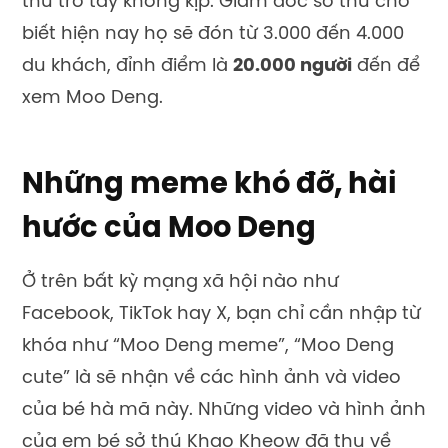
thú trở tay không kịp. Giám đốc sở thú cho
biết hiện nay họ sẽ đón từ 3.000 đến 4.000
du khách, đỉnh điểm là
20.000 người
đến để
xem Moo Deng.
Những meme khó đỡ, hài
hước của Moo Deng
Ở trên bất kỳ mạng xã hội nào như
Facebook, TikTok hay X, bạn chỉ cần nhập từ
khóa như “Moo Deng meme”, “Moo Deng
cute” là sẽ nhận về các hình ảnh và video
của bé hà mã này. Những video và hình ảnh
của em bé sở thú Khao Kheow đã thu về