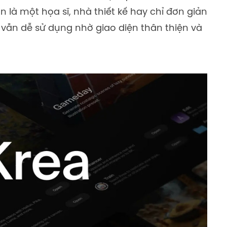
 là một họa sĩ, nhà thiết kế hay chỉ đơn giản
I vẫn dễ sử dụng nhờ giao diện thân thiện và