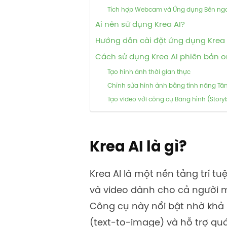
Tích hợp Webcam và Ứng dụng Bên ng
Ai nên sử dụng Krea AI?
Hướng dẫn cài đặt ứng dụng Krea A
Cách sử dụng Krea AI phiên bản o
Tạo hình ảnh thời gian thực
Chỉnh sửa hình ảnh bằng tính năng Tă
Tạo video với công cụ Băng hình (Stor
Krea AI là gì?
Krea AI là một nền tảng trí t
và video dành cho cả người 
Công cụ này nổi bật nhờ khả
(text-to-image) và hỗ trợ quá