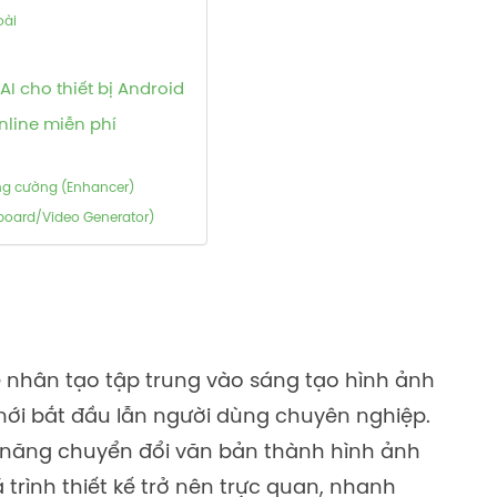
oài
I cho thiết bị Android
nline miễn phí
ng cường (Enhancer)
yboard/Video Generator)
uệ nhân tạo tập trung vào sáng tạo hình ảnh
mới bắt đầu lẫn người dùng chuyên nghiệp.
 năng chuyển đổi văn bản thành hình ảnh
 trình thiết kế trở nên trực quan, nhanh