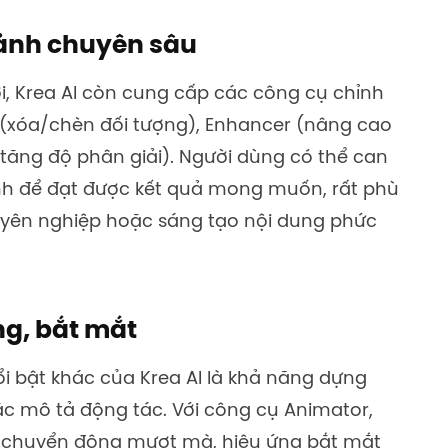
 ảnh chuyên sâu
i, Krea AI còn cung cấp các công cụ chỉnh
(xóa/chèn đối tượng), Enhancer (nâng cao
(tăng độ phân giải). Người dùng có thể can
 ảnh để đạt được kết quả mong muốn, rất phù
huyên nghiệp hoặc sáng tạo nội dung phức
ng, bắt mắt
i bật khác của Krea AI là khả năng dựng
ặc mô tả động tác. Với công cụ Animator,
c chuyển động mượt mà, hiệu ứng bắt mắt