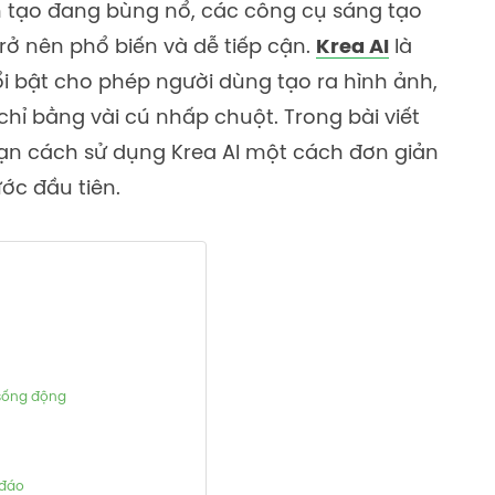
ân tạo đang bùng nổ, các công cụ sáng tạo
rở nên phổ biến và dễ tiếp cận.
Krea AI
là
 bật cho phép người dùng tạo ra hình ảnh,
 chỉ bằng vài cú nhấp chuột. Trong bài viết
n cách sử dụng Krea AI một cách đơn giản
ớc đầu tiên.
 sống động
 đáo