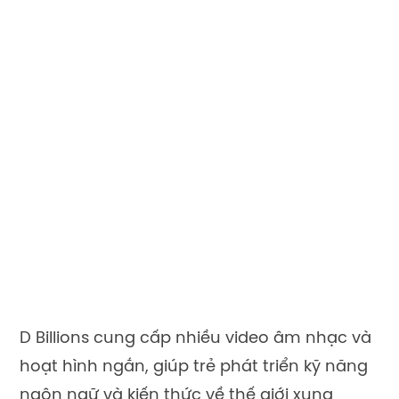
Điểm mạnh của D Billions là kết hợp giáo
dục và giải trí. Video không chỉ giúp trẻ học
những kiến thức cơ bản mà còn khuyến
khích vận động, nhảy múa và hát theo, giúp
trẻ phát triển toàn diện cả về thể chất lẫn
tinh thần.
Numberblock – Hỗ trợ giúp bé
làm toán bằng Tiếng Anh
Numberblocks là kênh YouTube giáo dục
dành cho trẻ em, giúp các em học toán
một cách vui nhộn và dễ hiểu. Các nội dung