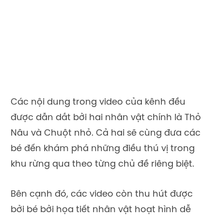
Các nội dung trong video của kênh đều
được dẫn dắt bởi hai nhân vật chính là Thỏ
Nâu và Chuột nhỏ. Cả hai sẽ cùng đưa các
bé đến khám phá những điều thú vị trong
khu rừng qua theo từng chủ đề riêng biệt.
Bên cạnh đó, các video còn thu hút được
bởi bé bởi họa tiết nhân vật hoạt hình dễ
thương và gần gũi. Nếu bạn vẫn chưa tìm
được kênh YouTube học tiếng Anh qua phim
hoạt hình phù hợp, hãy thử cùng bé khám
phá kênh Guess How Much I Love You.