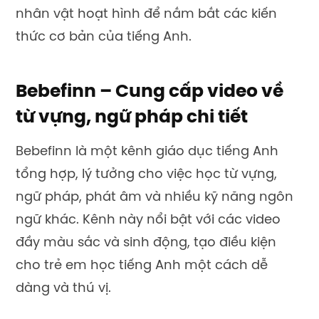
cho trẻ em học tiếng Anh một cách dễ
dàng và thú vị.
Các video trên Bebefinn được thiết kế để thu
hút sự chú ý của trẻ em, với hình ảnh và âm
thanh hấp dẫn, giúp giữ cho các em hứng