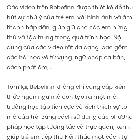
D Billions – Hòa nhịp cùng các
bài hát tiếng Anh bắt tai
D Billions là một kênh YouTube nổi tiếng
dành cho trẻ em, mang đến những bài hát
và video giáo dục vui nhộn. Kênh này thu
hút hàng triệu người xem nhờ nội dung
sáng tạo và hấp dẫn.