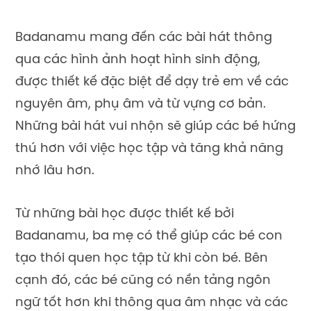
tạo thói quen học tập từ khi còn bé. Bên
cạnh đó, các bé cũng có nền tảng ngôn
ngữ tốt hơn khi thông qua âm nhạc và các
nhân vật hoạt hình để nắm bắt các kiến
thức cơ bản của tiếng Anh.
Bebefinn – Cung cấp video về
từ vựng, ngữ pháp chi tiết
Bebefinn là một kênh giáo dục tiếng Anh
tổng hợp, lý tưởng cho việc học từ vựng,
ngữ pháp, phát âm và nhiều kỹ năng ngôn
ngữ khác. Kênh này nổi bật với các video
đầy màu sắc và sinh động, tạo điều kiện