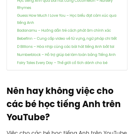
Học tiếng Anh qua bài hát cùng Cocomelon – Nursery
Rhymes
Guess How Much I Love You – Học biểu đạt cảm xúc qua
tiếng Anh
Badanamu – Hướng dẫn trẻ cách phát âm chính xác
Bebefinn – Cung cấp video về từ vựng, ngữ pháp chi tiết
D Billions – Hòa nhịp cùng các bài hát tiếng Anh bắt tai
Numberblock – Hỗ trợ giúp bé làm toán bằng Tiếng Anh
Fairy Tales Every Day – Thế giới cổ tích dành cho bé
Nên hay không việc cho
các bé học tiếng Anh trên
YouTube?
Việc cho các bé học tiếng Anh trên YouTube