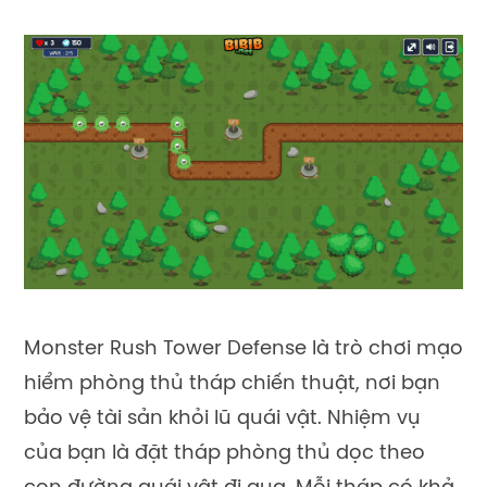
Monster Rush Tower Defense là trò chơi mạo
hiểm phòng thủ tháp chiến thuật, nơi bạn
bảo vệ tài sản khỏi lũ quái vật. Nhiệm vụ
của bạn là đặt tháp phòng thủ dọc theo