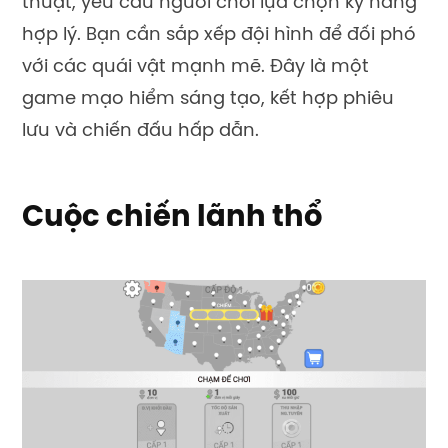
thuật, yêu cầu người chơi lựa chọn kỹ năng
hợp lý. Bạn cần sắp xếp đội hình để đối phó
với các quái vật mạnh mẽ. Đây là một
game mạo hiểm sáng tạo, kết hợp phiêu
lưu và chiến đấu hấp dẫn.
Cuộc chiến lãnh thổ