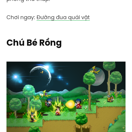
Chơi ngay:
Đường đua quái vật
Chú Bé Rồng