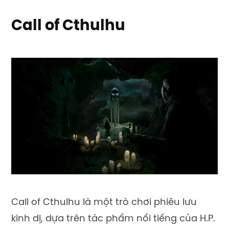
Call of Cthulhu
Call of Cthulhu là một trò chơi phiêu lưu
kinh dị, dựa trên tác phẩm nổi tiếng của H.P.