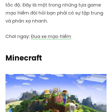
tốc độ. Đây là một trong những tựa game
mạo hiểm đòi hỏi bạn phải có sự tập trung
và phản xạ nhanh.
Chơi ngay:
Đua xe mạo hiểm
Minecraft