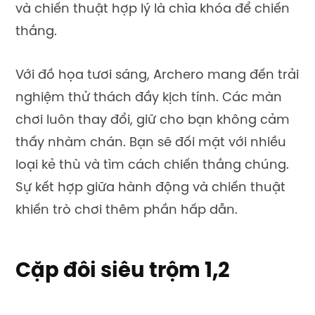
và chiến thuật hợp lý là chìa khóa để chiến
thắng.
Với đồ họa tươi sáng, Archero mang đến trải
nghiệm thử thách đầy kịch tính. Các màn
chơi luôn thay đổi, giữ cho bạn không cảm
thấy nhàm chán. Bạn sẽ đối mặt với nhiều
loại kẻ thù và tìm cách chiến thắng chúng.
Sự kết hợp giữa hành động và chiến thuật
khiến trò chơi thêm phần hấp dẫn.
Cặp đôi siêu trộm 1,2