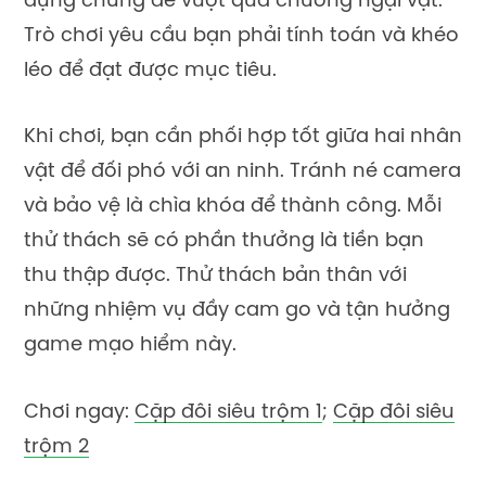
dụng chúng để vượt qua chướng ngại vật.
Trò chơi yêu cầu bạn phải tính toán và khéo
léo để đạt được mục tiêu.
Khi chơi, bạn cần phối hợp tốt giữa hai nhân
vật để đối phó với an ninh. Tránh né camera
và bảo vệ là chìa khóa để thành công. Mỗi
thử thách sẽ có phần thưởng là tiền bạn
thu thập được. Thử thách bản thân với
những nhiệm vụ đầy cam go và tận hưởng
game mạo hiểm này.
Chơi ngay:
Cặp đôi siêu trộm 1
;
Cặp đôi siêu
trộm 2