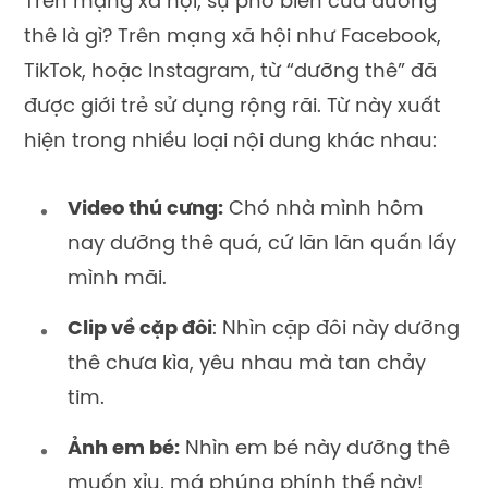
Trên mạng xã hội, sự phổ biến của dưỡng
thê là gì? Trên mạng xã hội như Facebook,
TikTok, hoặc Instagram, từ “dưỡng thê” đã
được giới trẻ sử dụng rộng rãi. Từ này xuất
hiện trong nhiều loại nội dung khác nhau:
Video thú cưng:
Chó nhà mình hôm
nay dưỡng thê quá, cứ lăn lăn quấn lấy
mình mãi.
Clip về cặp đôi
: Nhìn cặp đôi này dưỡng
thê chưa kìa, yêu nhau mà tan chảy
tim.
Ảnh em bé:
Nhìn em bé này dưỡng thê
muốn xỉu, má phúng phính thế này!