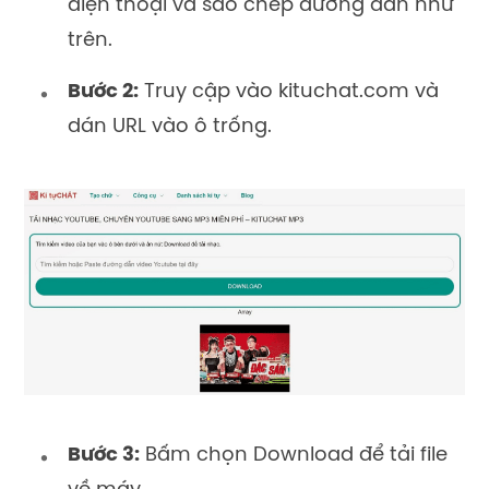
điện thoại và sao chép đường dẫn như
trên.
Bước 2:
Truy cập vào kituchat.com và
dán URL vào ô trống.
Bước 3:
Bấm chọn Download để tải file