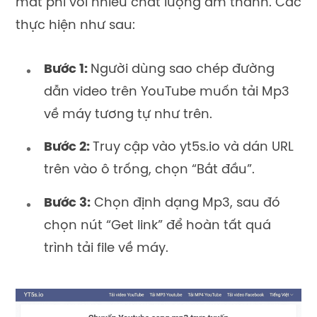
mất phí với nhiều chất lượng âm thanh. Các
thực hiện như sau:
Bước 1:
Người dùng sao chép đường
dẫn video trên YouTube muốn tải Mp3
về máy tương tự như trên.
Bước 2:
Truy cập vào yt5s.io và dán URL
trên vào ô trống, chọn “Bắt đầu”.
Bước 3:
Chọn định dạng Mp3, sau đó
chọn nút “Get link” để hoàn tất quá
trình tải file về máy.