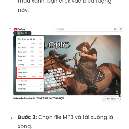
màu xanh, bạn click vào biểu tượng
này.
Bước 3:
Chọn file MP3 và tải xuống là
xong.