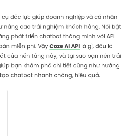
 cụ đắc lực giúp doanh nghiệp và cá nhân
ư nâng cao trải nghiệm khách hàng. Nổi bật
tảng phát triển chatbot thông minh với API
oàn miễn phí. Vậy
Coze AI API
là gì, đâu là
t của nền tảng này, và tại sao bạn nên trải
giúp bạn khám phá chi tiết cũng như hướng
 tạo chatbot nhanh chóng, hiệu quả.