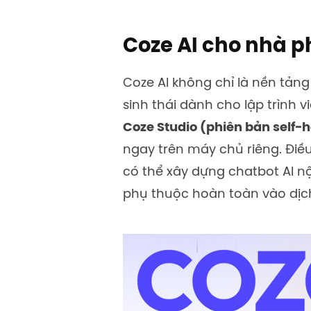
Coze AI cho nhà ph
Coze AI không chỉ là nền tả
sinh thái dành cho lập trình v
Coze Studio (phiên bản self-h
ngay trên máy chủ riêng. Đi
có thể xây dựng chatbot AI n
phụ thuộc hoàn toàn vào dị