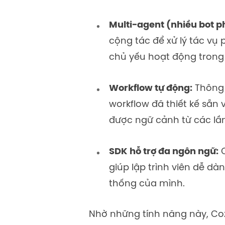
Multi-agent (nhiều bot p
cộng tác để xử lý tác vụ 
chủ yếu hoạt động trong
Workflow tự động:
Thông 
workflow đã thiết kế sẵn 
được ngữ cảnh từ các lần
SDK hỗ trợ đa ngôn ngữ:
C
giúp lập trình viên dễ d
thống của mình.
Nhờ những tính năng này, Coze