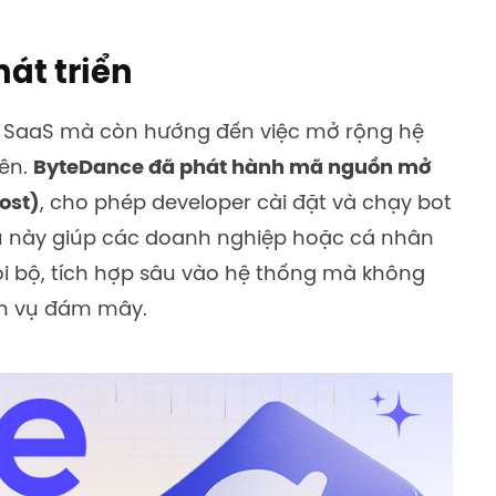
át triển
ng SaaS mà còn hướng đến việc mở rộng hệ
iên.
ByteDance đã phát hành mã nguồn mở
ost)
, cho phép developer cài đặt và chạy bot
ều này giúp các doanh nghiệp hoặc cá nhân
ội bộ, tích hợp sâu vào hệ thống mà không
ch vụ đám mây.