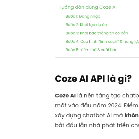
Hướng dẫn dùng Coze AI
Bước 1: Đăng nhập
Bước 2: Khởi tạo dự án
Bước 3: Khai báo thông tin cơ bản
Bước 4: Cấu hình “tính cách” & năng lự
Bước 5: Kiểm thử & xuất bản
Coze AI API là gì?
Coze AI
là nền tảng tạo chat
mắt vào đầu năm 2024. Điểm 
xây dựng chatbot AI mà
khôn
bắt đầu lẫn nhà phát triển c