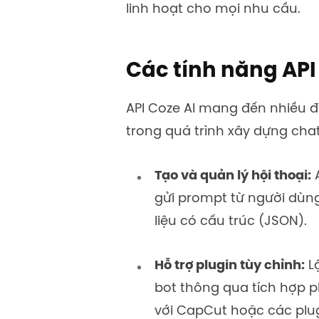
linh hoạt cho mọi nhu cầu.
Các tính năng API
API Coze AI mang đến nhiều đ
trong quá trình xây dựng cha
Tạo và quản lý hội thoại:
A
gửi prompt từ người dùng
liệu có cấu trúc (JSON).
Hỗ trợ plugin tùy chỉnh:
Lậ
bot thông qua tích hợp pl
với CapCut hoặc các plug