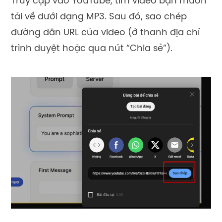
Truy cập vào YouTube, tìm video bạn muốn
tải về dưới dạng MP3. Sau đó, sao chép
đường dẫn URL của video (ở thanh địa chỉ
trình duyệt hoặc qua nút “Chia sẻ”).