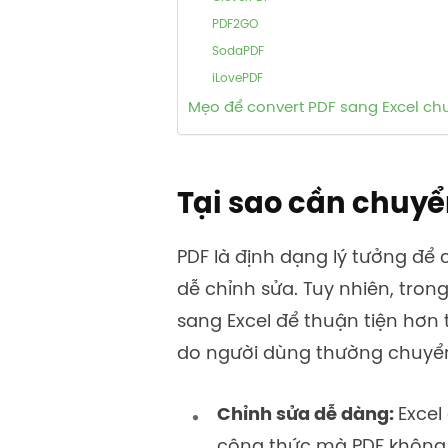
PDF2GO
SodaPDF
iLovePDF
Mẹo để convert PDF sang Excel ch
Tại sao cần chuyể
PDF là định dạng lý tưởng để c
dễ chỉnh sửa. Tuy nhiên, tron
sang Excel để thuận tiện hơn t
do người dùng thường chuyển 
Chỉnh sửa dễ dàng:
Excel
công thức mà PDF không 