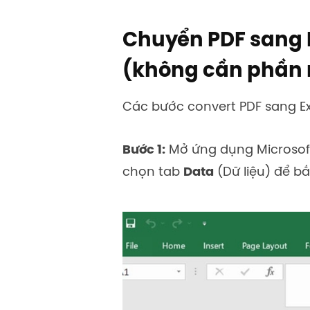
Chuyển PDF sang Ex
(không cần phần
Các bước convert PDF sang Exce
Bước 1:
Mở ứng dụng Microsoft 
chọn tab
Data
(Dữ liệu) để bắt