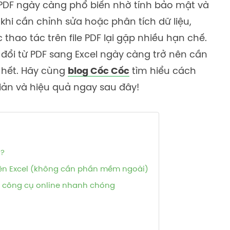
ệu PDF ngày càng phổ biến nhờ tính bảo mật và
 khi cần chỉnh sửa hoặc phân tích dữ liệu,
c thao tác trên file PDF lại gặp nhiều hạn chế.
 đổi từ PDF sang Excel ngày càng trở nên cần
ờ hết. Hãy cùng
blog Cốc Cốc
tìm hiểu cách
ản và hiệu quả ngay sau đây!
l?
trên Excel (không cần phần mềm ngoài)
 công cụ online nhanh chóng