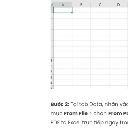
Bước 2:
Tại tab Data, nhấn và
mục
From File
> chọn
From P
PDF to Excel trực tiếp ngay t