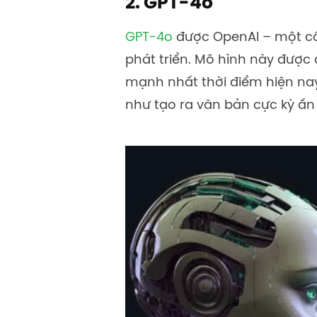
2. GPT-4o
GPT-4o
được OpenAI – một côn
phát triển. Mô hình này được 
mạnh nhất thời điểm hiện nay
như tạo ra văn bản cực kỳ ấn