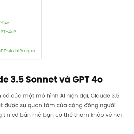
GPT 4o
GPT-4o?
GPT-4o hiệu quả
de 3.5 Sonnet và GPT 4o
 có của một mô hình AI hiện đại, Claude 3.5
út được sự quan tâm của cộng đồng người
g tin cơ bản mà bạn có thể tham khảo về hai