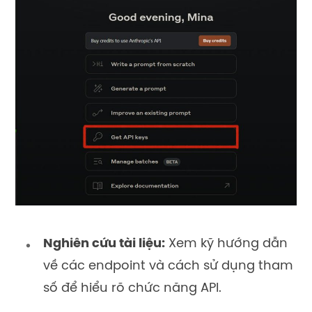
Nghiên cứu tài liệu:
Xem kỹ hướng dẫn
về các endpoint và cách sử dụng tham
số để hiểu rõ chức năng API.