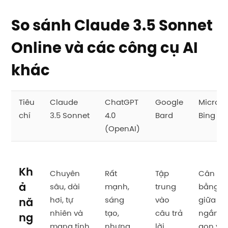
So sánh Claude 3.5 Sonnet
Online và các công cụ AI
khác
Tiêu
Claude
ChatGPT
Google
Microso
chí
3.5 Sonnet
4.0
Bard
Bing AI
(OpenAI)
Kh
Chuyên
Rất
Tập
Cân
ả
sâu, dài
mạnh,
trung
bằng
hơi, tự
sáng
vào
giữa
nă
nhiên và
tạo,
câu trả
ngắn
ng
mang tính
nhưng
lời
gọn và