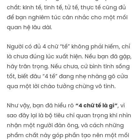
chất: kinh tế, tinh tế, tử tế, thực tế cũng đủ
để bạn nghiêm túc cân nhắc cho một mối
quan hệ lâu dài.
Người có đủ 4 chữ “tế” không phải hiếm, chỉ
là chưa đúng lúc xuất hiện. Nếu bạn đã gặp,
hãy trân trọng. Nếu chưa, cứ bình tĩnh sống
tốt, biết đâu “4 tế” đang nhẹ nhàng gõ cửa
qua một lời chào tưởng chừng vô tình.
Như vậy, bạn đã hiểu rõ
“4 chữ tế là gì”
, vì
sao đây lại là bộ tiêu chí quan trọng khi nhìn
nhận một người đàn ông, và cách những
phẩm chất này góp phần tạo nên một mối