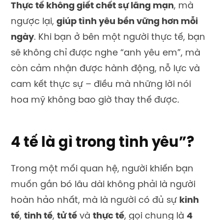
Thực tế không giết chết sự lãng mạn
, mà
ngược lại,
giúp tình yêu bền vững hơn mỗi
ngày
. Khi bạn ở bên một người thực tế, bạn
sẽ không chỉ được nghe “anh yêu em”, mà
còn cảm nhận được hành động, nỗ lực và
cam kết thực sự – điều mà những lời nói
hoa mỹ không bao giờ thay thế được.
4 tế là gì trong tình yêu”?
Trong một mối quan hệ, người khiến bạn
muốn gắn bó lâu dài không phải là người
hoàn hảo nhất, mà là người có đủ sự
kinh
tế
,
tinh tế
,
tử tế
và
thực tế
, gọi chung là
4