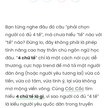
Bạn từng nghe đâu đó câu “phải chọn
người có đủ 4 tế”, mà chưa hiểu “tế” nào với
“tế” nào? Đừng lo, đây không phải là phép
tính nâng cao hay thần chú ngôn ngữ học
đâu. “
4 chữ tế
” chỉ là một cách nói cực dễ
thương, cực hợp trend để mô tả một người
đàn ông (hoặc người yêu tương lai) vừa có
tiền, vừa có tâm, vừa tinh ý, lại vừa không
mơ mộng viển vông. Cùng
Cốc Cốc
tìm
hiểu
4 chữ tế là gì
, vì sao người có đủ “4 tế”
là kiểu người yêu quốc dân trong truyền