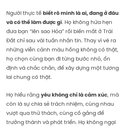
Người thực tế
biết rõ mình là ai, đang ở đâu
và có thể làm được gì
. Họ không hứa hẹn
đưa bạn “lên sao Hỏa” rồi biến mất ở Trái
Đất chỉ sau vài tuần nhắn tin. Thay vì vẽ ra
những viễn cảnh màu hồng không có thật,
họ chọn cùng bạn đi từng bước nhỏ, ổn
định và chắc chắn, để xây dựng một tương
lai chung có thật.
Họ hiểu rằng
yêu không chỉ là cảm xúc
, mà
còn là sự chia sẻ trách nhiệm, cùng nhau
vượt qua thử thách, cùng cố gắng để
trưởng thành và phát triển. Họ không ngại