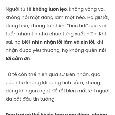
Người tử tế
không lươn lẹo
, không vòng vo,
không nói một đằng làm một nẻo. Họ giữ lời,
đúng hẹn, không tự nhiên “bốc hơi” sau vài
tuần nhắn tin như chưa từng xuất hiện. Khi
sai, họ biết
nhìn nhận lỗi lầm và xin lỗi
, khi
nhận được yêu thương, họ không quên
nói
lời cảm ơn
.
Tử tế còn thể hiện qua sự kiên nhẫn, qua
cách họ không lợi dụng tình cảm, không
dùng lời ngon ngọt để rồi biến mất khi người
kia bắt đầu tin tưởng.