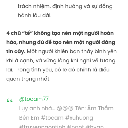
trách nhiệm, định hướng và sự đồng
hành lâu dài.
4 chữ “tế” không tạo nên một người hoàn
hảo, nhưng đủ để tạo nên một người đáng
tin cậy.
Một người khiến bạn thấy bình yên
khi ở cạnh, và vững lòng khi nghĩ về tương
lai. Trong tình yêu, có lẽ đó chính là điều
quan trọng nhất.
@tocam77
Lụy anh nhà… 😘😘😘 Tên: Âm Thầm
Bên Em
#tocam
#xuhuong
#truyenngontinh
#ngot
#hvan