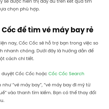
y sẽ được hiển thị đầy đủ trên kết quả tìm
lựa chọn phù hợp.
 Cốc để tìm vé máy bay rẻ
iện nay, Cốc Cốc sẽ hỗ trợ bạn trong việc so
h nhanh chóng. Dưới đây là hướng dẫn để
 cách chi tiết.
nh duyệt Cốc Cốc hoặc
Cốc Cốc Search
 như “vé máy bay”, “vé máy bay đi mỹ từ
uế” vào thanh tìm kiếm. Bạn có thể thay đổi
u.