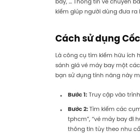
bay, … Thông tin về chuyến ba
kiếm giúp người dùng đưa ra 
Cách sử dụng Cốc
Là công cụ tìm kiếm hữu ích h
sánh giá vé máy bay một các
bạn sử dụng tính năng này một
Bước 1:
Truy cập vào trì
Bước 2:
Tìm kiếm các cụm
tphcm”, “vé máy bay đi h
thông tin tùy theo nhu cầ