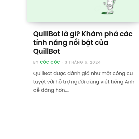
QuillBot là gì? Khám phá các
tính năng nổi bật của
QuillBot
BY
CỐC CỐC
3 THÁNG 6, 2024
QuillBot được đánh giá như một công cụ
tuyệt vời hỗ trợ người dùng viết tiếng Anh
dễ dàng hơn.…