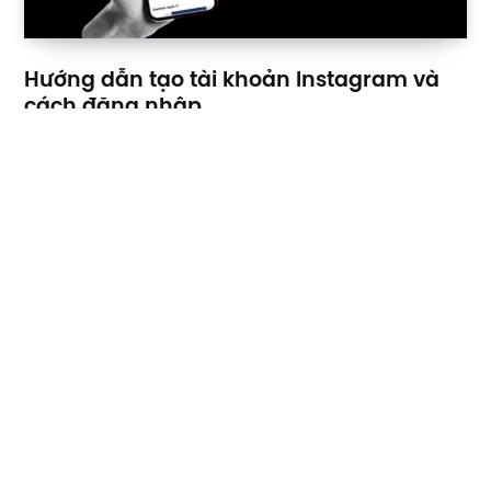
Hướng dẫn tạo tài khoản Instagram và
cách đăng nhập
BY
CỘNG TÁC VIÊN CỐC BÉO
22 THÁNG 5, 2024
Instagram là nền tảng mạng xã hội được sử dụng khá phổ
biến cho phép bạn chia sẻ những khoảnh…