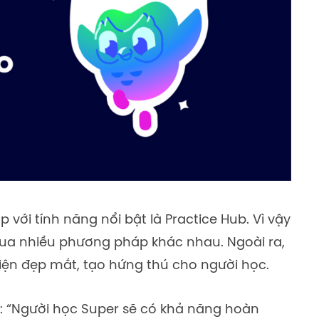
với tính năng nổi bật là Practice Hub. Vì vậy
qua nhiều phương pháp khác nhau. Ngoài ra,
iện đẹp mắt, tạo hứng thú cho người học.
ì: “Người học Super sẽ có khả năng hoàn