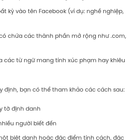
t kỳ vào tên Facebook (ví dụ: nghề nghiệp,
 có chứa các thành phần mở rộng như .com,
 các từ ngữ mang tính xúc phạm hay khiêu
y định, bạn có thể tham khảo các cách sau:
ấy tờ định danh
hiều người biết đến
một biệt danh hoặc đặc điểm tính cách, đặc