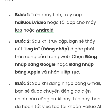
sau:
Bước 1:
Trên máy tính, t
ruy cập
hailuoai.video
hoặc tải app cho máy
iOS
hoặc
Android
Bước 2:
Sau khi truy cập, bạn sẽ thấy
nút “
Log In
” (
Đăng nhập
) ở góc phải
trên cùng của trang web. Chọn
Đăng
nhập bằng Google
hoặc
Đăng nhập
bằng Apple
và nhấn
Tiếp Tục
.
Bước 3:
Sau khi đăng nhập bằng Gmail,
bạn sẽ được chuyển đến giao diện
chính của công cụ AI này. Lúc này, bạn
đã hoàn tất việc tạo tài khoản Hailuo AI