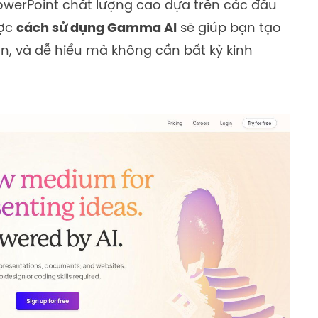
PowerPoint chất lượng cao dựa trên các đầu
ược
cách sử dụng Gamma AI
sẽ giúp bạn tạo
ẫn, và dễ hiểu mà không cần bất kỳ kinh