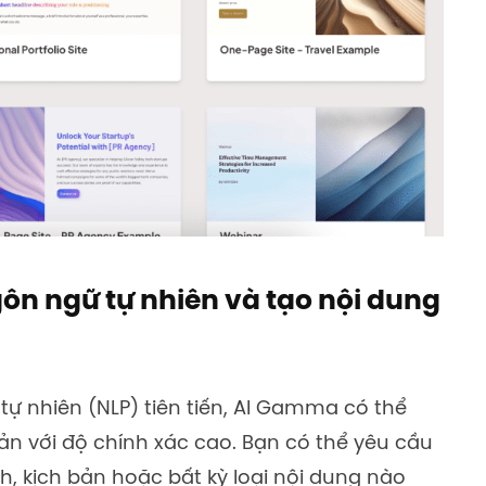
gôn ngữ tự nhiên và tạo nội dung
ự nhiên (NLP) tiên tiến,
AI Gamma
có thể
ản với độ chính xác cao. Bạn có thể yêu cầu
ình, kịch bản hoặc bất kỳ loại nội dung nào