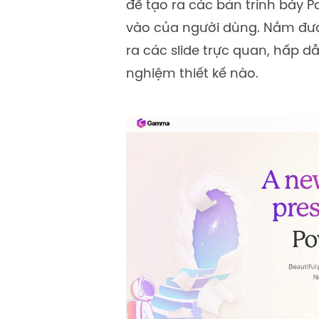
để tạo ra các bản trình bày 
vào của người dùng. Nắm đ
ra các slide trực quan, hấp d
nghiệm thiết kế nào.