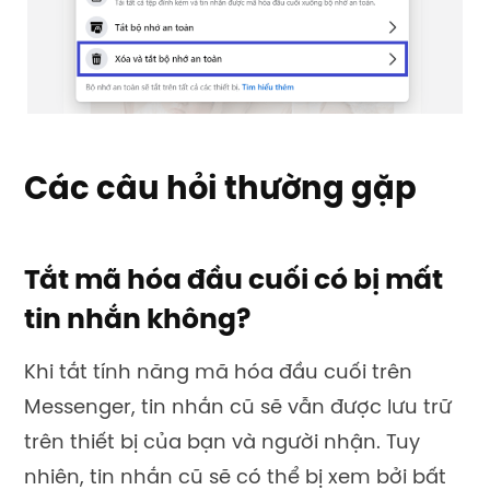
Các câu hỏi thường gặp
Tắt mã hóa đầu cuối có bị mất
tin nhắn không?
Khi tắt tính năng mã hóa đầu cuối trên
Messenger, tin nhắn cũ sẽ vẫn được lưu trữ
trên thiết bị của bạn và người nhận. Tuy
nhiên, tin nhắn cũ sẽ có thể bị xem bởi bất