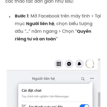
các thao tác đơn giản như sau:
Bước 1
: Mở Facebook trên máy tính > Tại
mục
Người liên hệ
, chọn
bi
ểu tượng
dấu “…” nằm ngang > Chọn “
Quyền
riêng tư và an toàn
”