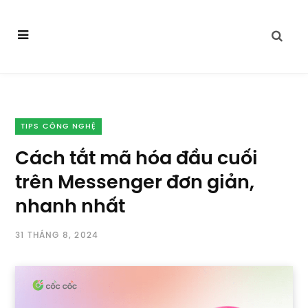
TIPS CÔNG NGHỆ
Cách tắt mã hóa đầu cuối
trên Messenger đơn giản,
nhanh nhất
31 THÁNG 8, 2024