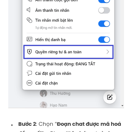
Bước 2
: Chọn “
Đoạn chat được mã hoá