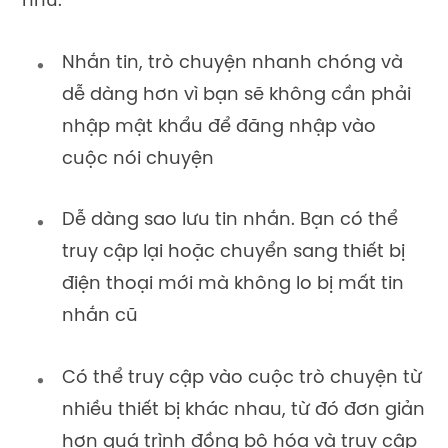
như:
Nhắn tin, trò chuyện nhanh chóng và
dễ dàng hơn vì bạn sẽ không cần phải
nhập mật khẩu để đăng nhập vào
cuộc nói chuyện
Dễ dàng sao lưu tin nhắn. Bạn có thể
truy cập lại hoặc chuyển sang thiết bị
điện thoại mới mà không lo bị mất tin
nhắn cũ
Có thể truy cập vào cuộc trò chuyện từ
nhiều thiết bị khác nhau, từ đó đơn giản
hơn quá trình đồng bộ hóa và truy cập