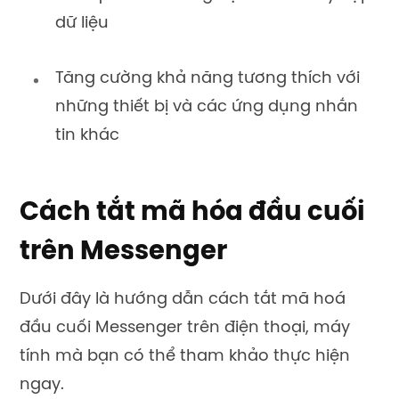
dữ liệu
Tăng cường khả năng tương thích với
những thiết bị và các ứng dụng nhắn
tin khác
Cách tắt mã hóa đầu cuối
trên Messenger
Dưới đây là hướng dẫn
cách tắt mã hoá
đầu cuối Messenger
trên điện thoại, máy
tính mà bạn có thể tham khảo thực hiện
ngay.