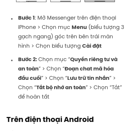
Bước 1
:
Mở Messenger trên điện thoại
iPhone > Chọn mục
Menu
(biểu tượng 3
gạch ngang) góc trên bên trái màn
hình > Chọn biểu tượng
Cài đặt
Bước 2:
Chọn mục “
Quyền riêng tư và
an toàn
” > Chọn “
Đoạn chat mã hóa
đầu cuối
” > Chọn “
Lưu trữ tin nhắn
” >
Chọn “
Tắt bộ nhớ an toàn
” > Chọn “Tắt”
để hoàn tất
Trên điện thoại Android