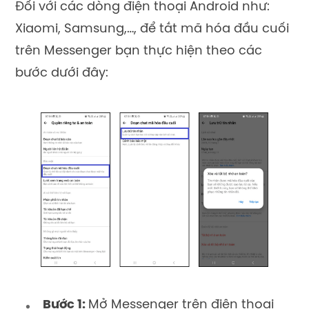
Đối với các dòng điện thoại Android như:
Xiaomi, Samsung,…, để tắt mã hóa đầu cuối
trên Messenger bạn thực hiện theo các
bước dưới đây:
Bước 1:
Mở Messenger trên điện thoại