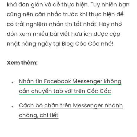
khá đơn giản và dễ thực hiện. Tuy nhiên bạn
cũng nên cân nhắc trước khi thực hiện để
có trải nghiệm nhắn tin tốt nhất. Hãy nhớ
đón xem nhiều bài viết hữu ích được cập
nhật hàng ngày tại
Blog Cốc Cốc
nhé!
Xem thêm:
Nhắn tin Facebook Messenger không
cần chuyển tab với trên Cốc Cốc
Cách bỏ chặn trên Messenger nhanh
chóng, chi tiết