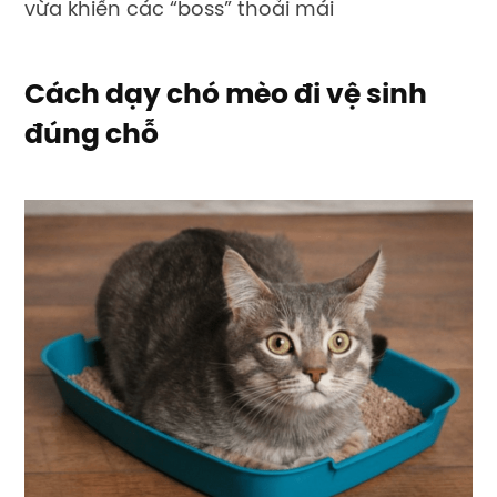
vừa khiến các “boss” thoải mái
Cách dạy chó mèo đi vệ sinh
đúng chỗ