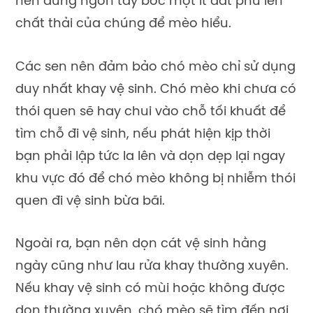
nên dùng ngón tay bốc một ít đất phủ lên
chất thải của chúng để mèo hiểu.
Các sen nên đảm bảo chó mèo chỉ sử dụng
duy nhất khay vệ sinh. Chó mèo khi chưa có
thói quen sẽ hay chui vào chỗ tối khuất để
tìm chỗ đi vệ sinh, nếu phát hiện kịp thời
bạn phải lập tức la lên và dọn dẹp lại ngay
khu vực đó để chó mèo không bị nhiễm thói
quen đi vệ sinh bừa bãi.
Ngoài ra, bạn nên dọn cát vệ sinh hằng
ngày cũng như lau rửa khay thường xuyên.
Nếu khay vệ sinh có mùi hoặc không được
dọn thường xuyên, chó mèo sẽ tìm đến nơi