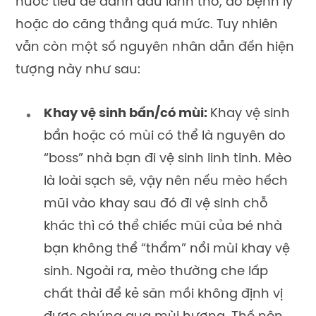
nước tiểu để đánh dấu lãnh thổ, do bệnh lý
hoặc do căng thẳng quá mức. Tuy nhiên
vẫn còn một số nguyên nhân dẫn đến hiện
tượng này như sau:
Khay vệ sinh bẩn/có mùi:
Khay vệ sinh
bẩn hoặc có mùi có thể là nguyên do
“boss” nhà bạn đi vệ sinh linh tinh. Mèo
là loài sạch sẽ, vậy nên nếu mèo hếch
mũi vào khay sau đó đi vệ sinh chỗ
khác thì có thể chiếc mũi của bé nhà
bạn không thể “thẩm” nổi mùi khay vệ
sinh. Ngoài ra, mèo thường che lấp
chất thải để kẻ săn mồi không định vị