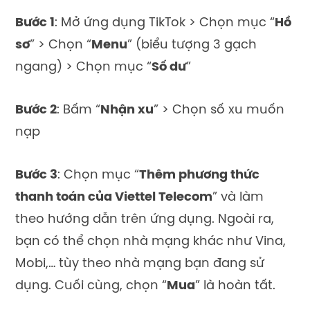
Bước 1
: Mở ứng dụng TikTok > Chọn mục “
Hồ
sơ
” > Chọn “
Menu
” (biểu tượng 3 gạch
ngang) > Chọn mục “
Số dư
”
Bước 2
: Bấm “
Nhận xu
” > Chọn số xu muốn
nạp
Bước 3
: C
họn mục
“
Thêm phương thức
thanh toán của Viettel Telecom
” và làm
theo hướng dẫn trên ứng dụng. Ngoài ra,
bạn có thể chọn nhà mạng khác như Vina,
Mobi,… tùy theo nhà mạng bạn đang sử
dụng. Cuối cùng, chọn “
Mua
”
là hoàn tất.