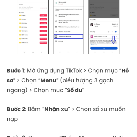
Bước 1
: Mở ứng dụng TikTok > Chọn mục “
Hồ
sơ
” > Chọn “
Menu
” (biểu tượng 3 gạch
ngang) > Chọn mục “
Số dư
”
Bước 2
: Bấm “
Nhận xu
” > Chọn số xu muốn
nạp