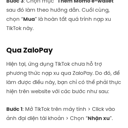
Bước 3
: C
họn mục
“
Thêm Momo e-wallet
”
sau đó làm theo hướng dẫn. Cuối cùng,
chọn “
Mua
”
là hoàn tất quá trình nạp xu
TikTok này.
Qua ZaloPay
Hiện tại, ứng dụng TikTok chưa hỗ trợ
phương thức nạp xu qua ZaloPay. Do đó, để
làm được điều này, bạn chỉ có thể phải thực
hiện trên website với các bước như sau:
Bước 1
: Mở TikTok trên máy tính > Click vào
ảnh đại diện tài khoản > Chọn “
Nhận xu
”.