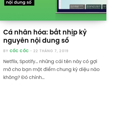
Cá nhân hóa: bắt nhịp kỷ
nguyên nội dung số
BY
CỐC CỐC
22 THÁNG 7, 2019
Netflix, Spotify… những cái tên này có gợi
mở cho bạn một điểm chung kỳ diệu nào
không? Đó chính…