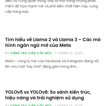
điều vô cùng quan trọng. Đây là một trong những phần
mềm đồ họa mạnh mẽ và phổ biến nhất hiện nay, cung
cấp hàng loạt…
Tìm hiểu về Llama 2 và Llama 3 – Các mô
hình ngôn ngữ mở của Meta
BY
CỘNG TÁC VIÊN CỐC BÉO
1 THÁNG 12, 2025
Meta – công ty mẹ của Facebook và Instagram đang nổi
lên như một “tay chơi” đáng gờm trong lĩnh…
YOLOv5 vs YOLOv8: So sánh kiến trúc,
hiệu năng và trải nghiệm sử dụng
BY
CỘNG TÁC VIÊN CỐC BÉO
1 THÁNG 12, 2025